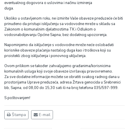
eventualnog dogovora o uslovima i načinu izmirenja
duga.
Ukoliko u ostavljenom roku, ne izmirite Vaše obaveze preduzeće će biti
prinuđeno da pristupi isključenju sa vodovodne mreže u skladu sa
Zakonom o komunalnim djelatnostima TK i Odlukom o
vodosnabdijevanju Općine Sapna, bez dodatnog upozorenja.
Napominjemo da isključenje s vodovodne mreže neće oslobađati
korisnike obaveze plaćanja nastalog duga kao i troškova koji su
proistekli zbog isključenja i ponovnog uključenja.
Ovom prilikom se također zahvaljujemo građanima/korisnicima
komunalnih usluga koji svoje obaveze izvršavaju pravovremeno.
Za sve dodatne informacije možete se obratiti svakog radnog dana u
prostorijama Uprave preduzeća, adresa Žrtava genocida u Srebrenici
bb, Sapna, od 08,00 do 15,30 sati ili na broj telefona 035/597-999.
S poštovanjem!
Štampa
E-mail