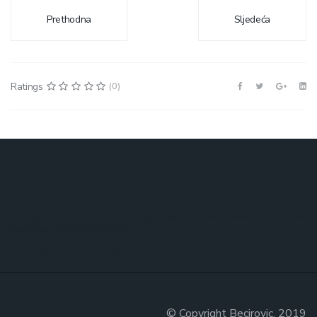
Prethodna
Sljedeća
Ratings
(0)
Svim građanima islamske vjeroispovijesti a posebno našim korisnicima
čestitamo Ramazanski Bajram
Bajram Šerif Mubarek Olsun!
© Copyright Becirovic. 2019